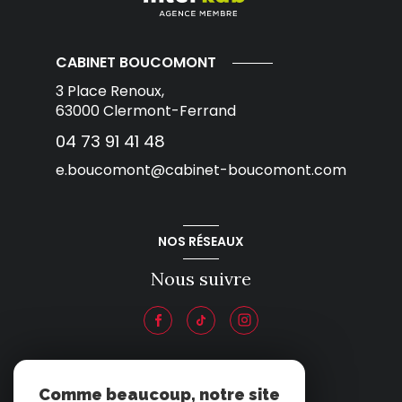
CABINET BOUCOMONT
3 Place Renoux,
63000
Clermont-Ferrand
04 73 91 41 48
e.boucomont@cabinet-boucomont.com
NOS RÉSEAUX
Nous suivre
ADHÉRENTS
Comme beaucoup, notre site