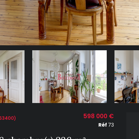
598 000 €
(63400)
Réf
73