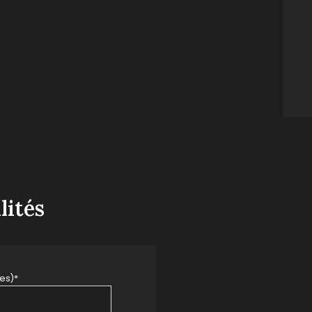
lités
es)*