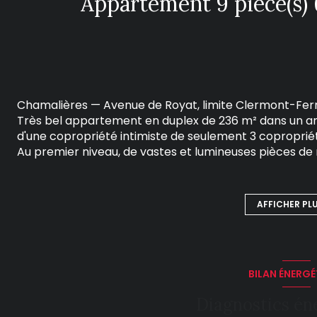
Chamalières — Avenue de Royat, limite Clermont-Fer
Très bel appartement en duplex de 236 m² dans un anc
d'une copropriété intimiste de seulement 3 copropriét
Au premier niveau, de vastes et lumineuses pièces de 
réhabilité avec soin révèle tout son charme : parque
sous plafond.
À l'étage supérieur, un espace nuit remarquablement
AFFICHER PL
maximum), complété par une grande salle de jeux — i
ses propres envies.
En complément : une cave privative et une place de 
Un bien rare, alliant le prestige de l'architecture anc
BILAN ÉNERGÉ
Diagnostics én