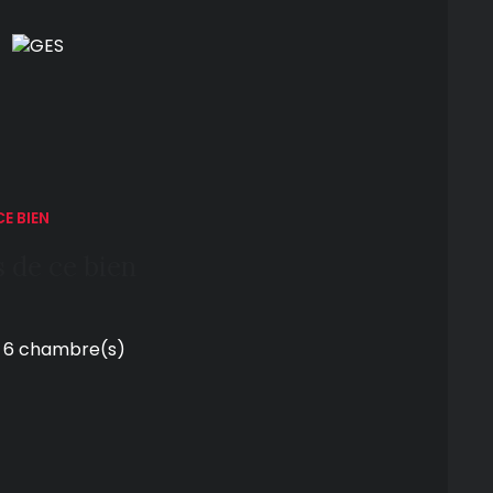
E BIEN
 de ce bien
6 chambre(s)