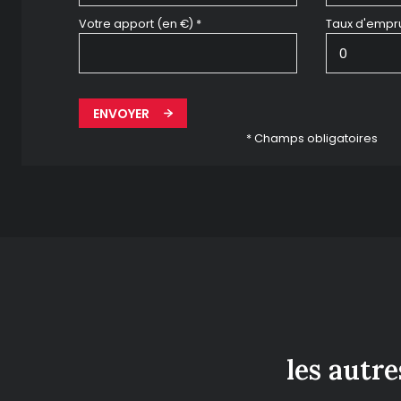
Votre apport (en €) *
Taux d'empru
ENVOYER
* Champs obligatoires
les autr