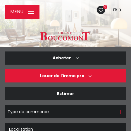
0
FR
MENU
Acheter
Louer
de l'immo pro
De l'ancien
De l'immo pro
Estimer
à l'année
De l'immo pro
Type de commerce