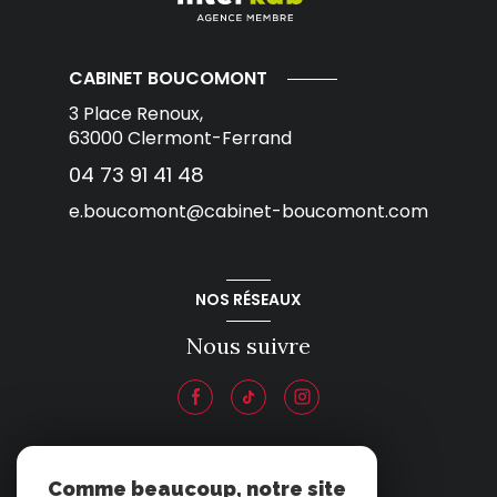
CABINET BOUCOMONT
3 Place Renoux,
63000
Clermont-Ferrand
04 73 91 41 48
e.boucomont@cabinet-boucomont.com
NOS RÉSEAUX
Nous suivre
ADHÉRENTS
Comme beaucoup, notre site