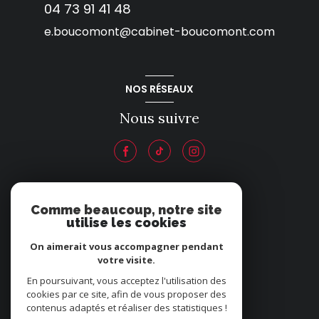
04 73 91 41 48
e.boucomont@cabinet-boucomont.com
NOS RÉSEAUX
Nous suivre
ADHÉRENTS
Comme beaucoup, notre site
utilise les cookies
Nous adhérons
On aimerait vous accompagner pendant
votre visite.
En poursuivant, vous acceptez l'utilisation des
cookies par ce site, afin de vous proposer des
contenus adaptés et réaliser des statistiques !