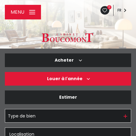
0
FR
MENU
Acheter
Louer
à l'année
De l'ancien
De l'immo pro
Estimer
à l'année
De l'immo pro
Type de bien