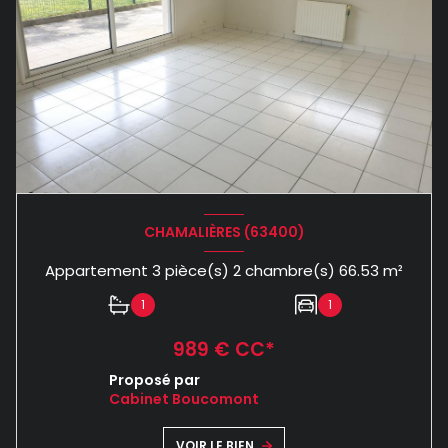
CHAMALIÈRES (63400)
Appartement 3 pièce(s) 2 chambre(s) 66.53 m²
1
1
989 € CC*
Proposé par
Cabinet Boucomont
VOIR LE BIEN