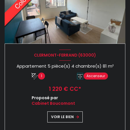
CLERMONT-FERRAND (63000)
Appartement 5 pièce(s) 4 chambre(s) 81 m²
1
Ascenseur
1 220 € CC*
Proposé par
Cabinet Boucomont
VOIR LE BIEN