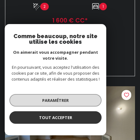
2
1
1 600 € CC*
Proposé par
Cabinet Boucomont
Comme beaucoup, notre site
utilise les cookies
VOIR LE BIEN
On aimerait vous accompagner pendant
votre visite.
En poursuivant, vous acceptez l'utilisation des
cookies par ce site, afin de vous proposer des
contenus adaptés et réaliser des statistiques !
PARAMÉTRER
TOUT ACCEPTER