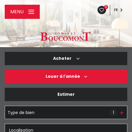
0
FR
MENU
Acheter
Louer
à l'année
De l'ancien
De l'immo pro
Estimer
à l'année
De l'immo pro
Type de bien
1