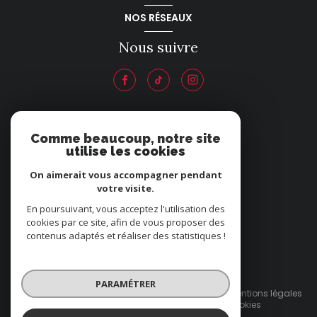
NOS RÉSEAUX
Nous suivre
ADHÉRENTS
Comme beaucoup, notre site
utilise les cookies
Nous adhérons
On aimerait vous accompagner pendant
votre visite.
En poursuivant, vous acceptez l'utilisation des
cookies par ce site, afin de vous proposer des
contenus adaptés et réaliser des statistiques !
© 2026 | Tous droits réservés
PARAMÉTRER
Nos honoraires
Nos partenaires
Mentions légales
Admin
Politique RGPD
Cookies