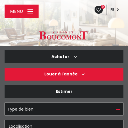
0
FR
MENU
Acheter
Louer
à l'année
De l'ancien
De l'immo pro
Estimer
à l'année
De l'immo pro
Type de bien