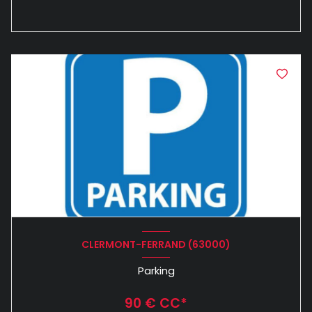
CLERMONT-FERRAND (63000)
Parking
90 € CC*