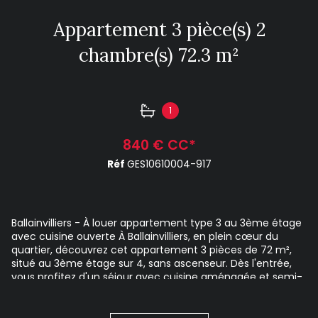
Appartement 3 pièce(s) 2
chambre(s) 72.3 m²
1
840 € CC*
Réf
GES10610004-917
Ballainvilliers - À louer appartement type 3 au 3ème étage
avec cuisine ouverte À Ballainvilliers, en plein cœur du
quartier, découvrez cet appartement 3 pièces de 72 m²,
situé au 3ème étage sur 4, sans ascenseur. Dès l'entrée,
vous profitez d'un séjour avec cuisine aménagée et semi-
équipée, comprenant plaques de cuisson et hotte.
L'appartement comprend deux chambres, une salle de
bains et un WC séparé. Le chauffage est individuel