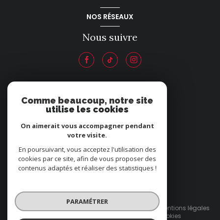
NOS RÉSEAUX
Nous suivre
ADHÉRENTS
Comme beaucoup, notre site
utilise les cookies
Nous adhérons
On aimerait vous accompagner pendant
votre visite.
En poursuivant, vous acceptez l'utilisation des
cookies par ce site, afin de vous proposer des
contenus adaptés et réaliser des statistiques !
© 2026 | Tous droits réservés
PARAMÉTRER
Nos honoraires
Nos partenaires
Mentions légales
Admin
Politique RGPD
Cookies