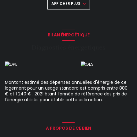
AFFICHER PLUS
électrique. Performance énergétique : DPE : D Disponible de
suite. Montant estimé des dépenses annuelles d'énergie
pour un usage standard : entre 880 et 1 240 euros. Prix
moyens des énergies indexés en 2021. Les informations sur
les risques auxquels ce bien est exposé sont disponibles sur
le site Géorisques : https://www.georisques.gouv.fr
BILAN ÉNERGÉTIQUE
Diagnostics énergetiques
Montant estimé des dépenses annuelles d'énergie de ce
logement pour un usage standard est compris entre 880
€ et 1 240 € . 2021 étant l'année de référence des prix de
l'énergie utilisés pour établir cette estimation.
A PROPOS DE CE BIEN