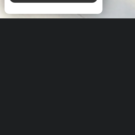
À PROPOS
LE CABINET BOUCOMONT VOUS ACCOMPAGNE
Depuis plus de 50 ans
, le
Cabinet Boucomont
est un
acteur incontournable de l’immobilier à
Clermont-
Ferrand
et dans sa région.
Fondée en
1973
par
Alain Boucomont
, notre
Cabinet
familial et indépendant
, implanté au
3 place
Hyppolite Renoux
, s’est construit sur la confiance de
ses clients et sur une exigence constante de
professionnalisme. Forts d’un demi-siècle d’expérience,
nous mettons notre savoir-faire au service de tous les
profils : particuliers, professionnels et institutionnels.
Notre activité s’articule autour de
quatre pôles
d’expertise
:
gestion
,
location
,
vente
et