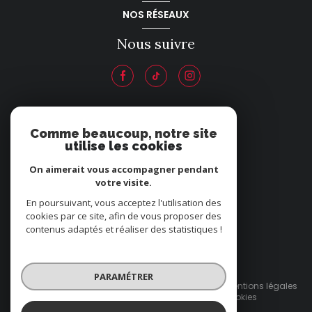
NOS RÉSEAUX
Nous suivre
ADHÉRENTS
Comme beaucoup, notre site
utilise les cookies
Nous adhérons
On aimerait vous accompagner pendant
votre visite.
En poursuivant, vous acceptez l'utilisation des
cookies par ce site, afin de vous proposer des
contenus adaptés et réaliser des statistiques !
© 2026 | Tous droits réservés
PARAMÉTRER
Nos honoraires
Nos partenaires
Mentions légales
Admin
Politique RGPD
Cookies