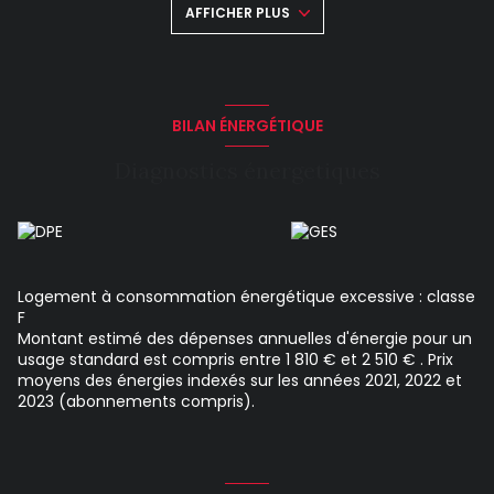
AFFICHER PLUS
radiateurs et l'eau chaude est collective. Performance
énergétique : DPE : F - GES : Disponible de suite !. Le bien est
soumis au statut de la copropriété. Logement à
consommation énergétique excessive. Montant estimé
des dépenses annuelles d'énergie pour un usage standard :
entre 1 810 et 2 510 euros. Prix moyens des énergies indexés
BILAN ÉNERGÉTIQUE
en 2022. Les informations sur les risques auxquels ce bien
est exposé sont disponibles sur le site Géorisques :
Diagnostics énergetiques
https://www.georisques.gouv.fr
Logement à consommation énergétique excessive : classe
F
Montant estimé des dépenses annuelles d'énergie pour un
usage standard est compris entre 1 810 € et 2 510 € . Prix
moyens des énergies indexés sur les années 2021, 2022 et
2023 (abonnements compris).