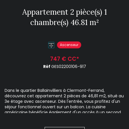
Appartement 2 pièce(s) 1
chambre(s) 46.81 m²
Ascenseur
747 € CC*
Réf
GES02200106-917
Dans le quartier Ballainvilliers à Clermont-Ferrand,
découvrez cet appartement 2 pièces de 46,81 m2, situé au
3e étage avec ascenseur. Dès l'entrée, vous profitez d'un
séjour fonctionnel ouvert sur un balcon. La cuisine
américaine bénéficie également d'un accès à un second
balcon, apportant un espace extérieur appréciable.
L'appartement comprend une chambre, une salle de bains
et un WC indépendant. Le chauffage est électrique par