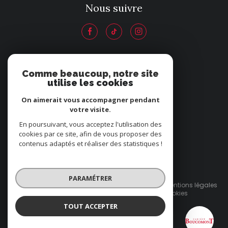
Nous suivre
ADHÉRENTS
Comme beaucoup, notre site
utilise les cookies
Nous adhérons
On aimerait vous accompagner pendant
votre visite.
En poursuivant, vous acceptez l'utilisation des
cookies par ce site, afin de vous proposer des
contenus adaptés et réaliser des statistiques !
© 2026 | Tous droits réservés
PARAMÉTRER
Nos honoraires
Nos partenaires
Mentions légales
Admin
Politique RGPD
Cookies
TOUT ACCEPTER
Réalisé par :
Cabinet Boucomont
Agence