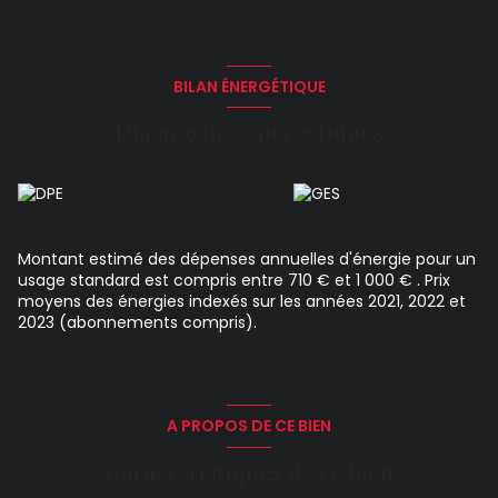
suite. Montant estimé des dépenses annuelles d'énergie
pour un usage standard : entre 710 et 1 000 euros. Prix
moyens des énergies indexés en 2022. Les informations sur
les risques auxquels ce bien est exposé sont disponibles sur
le site Géorisques : https://www.georisques.gouv.fr
BILAN ÉNERGÉTIQUE
Diagnostics énergetiques
Montant estimé des dépenses annuelles d'énergie pour un
usage standard est compris entre 710 € et 1 000 € . Prix
moyens des énergies indexés sur les années 2021, 2022 et
2023 (abonnements compris).
A PROPOS DE CE BIEN
Caractéristiques de ce bien