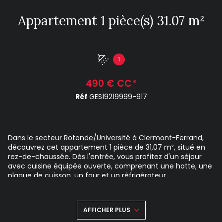
Appartement 1 pièce(s) 31.07 m²
1
490 € CC*
Réf
GES19219999-917
Dans le secteur Rotonde/Université à Clermont-Ferrand,
découvrez cet appartement 1 pièce de 31,07 m², situé en
rez-de-chaussée. Dès l'entrée, vous profitez d'un séjour
avec cuisine équipée ouverte, comprenant une hotte, une
plaque de cuisson, un four et un réfrigérateur.
L'appartement comprend une chambre ainsi qu'une salle
d'eau avec WC. Le chauffage est individuel au gaz et l'eau
chaude est produite par chaudière individuelle.
AFFICHER PLUS
Performance énergétique : DPE : D - GES : D Disponible de