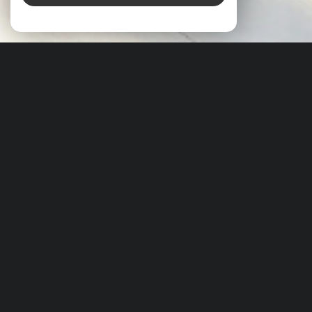
À PROPOS
LE CABINET BOUCOMONT VOUS ACCOMPAGNE
Depuis plus de 50 ans
, le
Cabinet Boucomont
est un
acteur incontournable de l’immobilier à
Clermont-
Ferrand
et dans sa région.
Fondée en
1973
par
Alain Boucomont
, notre
Cabinet
familial et indépendant
, implanté au
3 place
Hyppolite Renoux
, s’est construit sur la confiance de
ses clients et sur une exigence constante de
professionnalisme. Forts d’un demi-siècle d’expérience,
nous mettons notre savoir-faire au service de tous les
profils : particuliers, professionnels et institutionnels.
Notre activité s’articule autour de
quatre pôles
d’expertise
:
gestion
,
location
,
vente
et