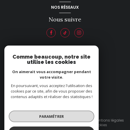
NOS RÉSEAUX
Nous suivre
ADHÉRENTS
Comme beaucoup, notre site
utilise les cookies
Nous adhérons
On aimerait vous accompagner pendant
votre visite.
En poursuivant, vous acceptez l'utilisation des
cookies par ce site, afin de vous proposer des
contenus adaptés et réaliser des statistiques !
© 2026 | Tous droits réservés
PARAMÉTRER
Nos honoraires
Nos partenaires
Mentions légales
Admin
Politique RGPD
Cookies