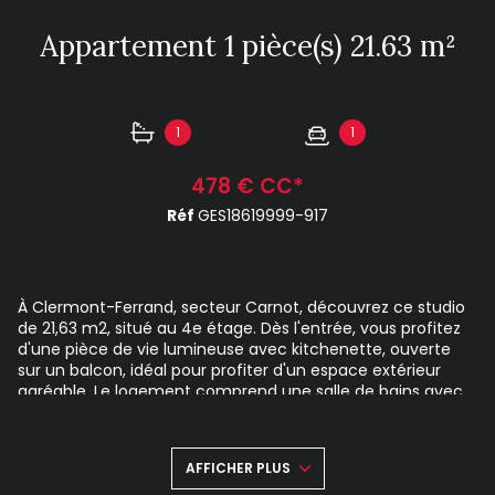
Appartement 1 pièce(s) 21.63 m²
1
1
478 € CC*
Réf
GES18619999-917
À Clermont-Ferrand, secteur Carnot, découvrez ce studio
de 21,63 m2, situé au 4e étage. Dès l'entrée, vous profitez
d'une pièce de vie lumineuse avec kitchenette, ouverte
sur un balcon, idéal pour profiter d'un espace extérieur
agréable. Le logement comprend une salle de bains avec
WC. Le chauffage est individuel et l'eau chaude est
produite par ballon électrique. Place de parking privative.
Performance énergétique : DPE : E - GES : B Disponible de
AFFICHER PLUS
suite. Le bien est soumis au statut de la copropriété.