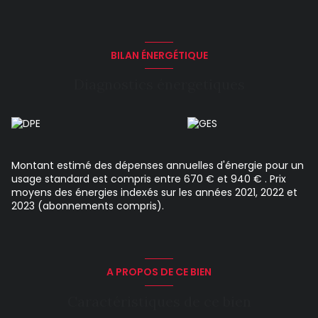
Montant estimé des dépenses annuelles d'énergie pour un
usage standard : entre 670 et 940 euros. Prix moyens des
énergies indexés en 2021. Les informations sur les risques
auxquels ce bien est exposé sont disponibles sur le site
Géorisques : https://www.georisques.gouv.fr
BILAN ÉNERGÉTIQUE
Diagnostics énergetiques
Montant estimé des dépenses annuelles d'énergie pour un
usage standard est compris entre 670 € et 940 € . Prix
moyens des énergies indexés sur les années 2021, 2022 et
2023 (abonnements compris).
A PROPOS DE CE BIEN
Caractéristiques de ce bien