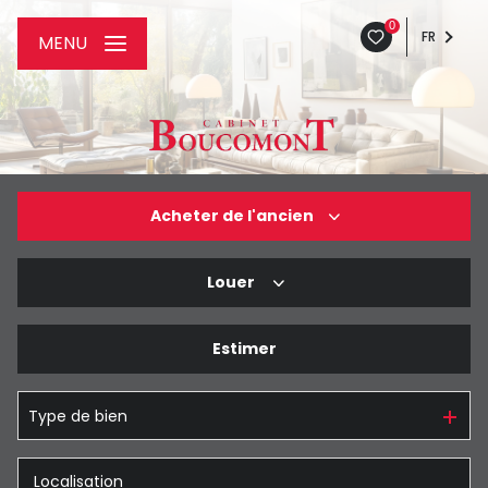
0
FR
MENU
Acheter
de l'ancien
Louer
De l'ancien
De l'immo pro
Estimer
à l'année
De l'immo pro
Type de bien