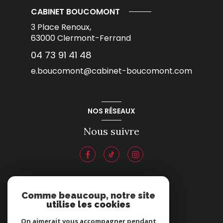
CABINET BOUCOMONT
3 Place Renoux,
63000
Clermont-Ferrand
04 73 91 41 48
e.boucomont@cabinet-boucomont.com
NOS RÉSEAUX
Nous suivre
ADHÉRENTS
Comme beaucoup, notre site
utilise les cookies
Nous adhérons
On aimerait vous accompagner pendant